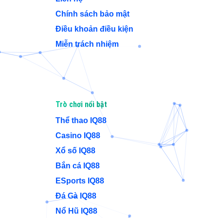
Chính sách bảo mật
Điều khoản điều kiện
Miễn trách nhiệm
Trò chơi nổi bật
Thể thao IQ88
Casino IQ88
Xổ số IQ88
Bắn cá IQ88
ESports IQ88
Đá Gà IQ88
Nổ Hũ IQ88