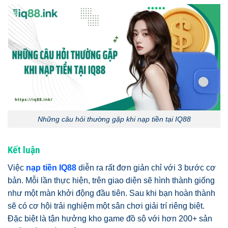
Những câu hỏi thường gặp khi nạp tiền tại IQ88
Kết luận
Việc
nạp tiền IQ88
diễn ra rất đơn giản chỉ với 3 bước cơ
bản. Mỗi lần thực hiện, trên giao diện sẽ hình thành giống
như một màn khởi động đầu tiên. Sau khi bạn hoàn thành
sẽ có cơ hội trải nghiệm một sân chơi giải trí riêng biệt.
Đặc biệt là tận hưởng kho game đồ sộ với hơn 200+ sản