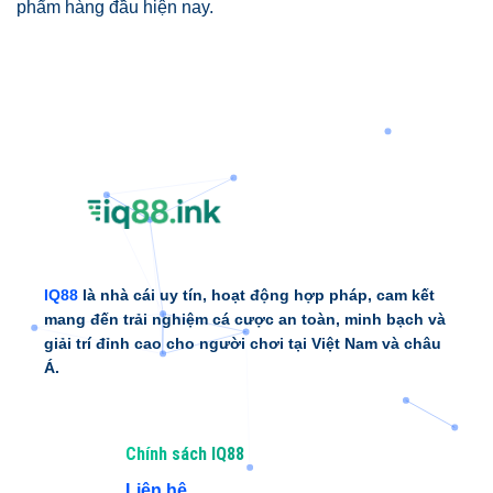
phẩm hàng đầu hiện nay.
IQ88
là nhà cái uy tín, hoạt động hợp pháp, cam kết
mang đến trải nghiệm cá cược an toàn, minh bạch và
giải trí đỉnh cao cho người chơi tại Việt Nam và châu
Á.
Chính sách IQ88
Liên hệ