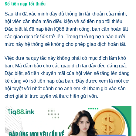
Số tiền nạp tối thiểu
Sau khi đã xác minh đầy đủ thông tin tài khoản của mình,
hội viên cần thỏa mãn điều kiện về số tiền nạp tối thiểu.
Đặc biệt là để nạp tiền IQ88 thành công, bạn cần hoàn tất
các giao dịch từ 50k trở lên. Trong trường hợp nào dưới
mức này hệ thống sẽ không cho phép giao dịch hoàn tất.
Việc đưa ra quy tắc này không phải có mục đích làm khó
bạn. Mà đảm bảo cho các giao dịch tại đây đều đáng giá.
Đặc biệt, số tiền khuyến mãi của hội viên sẽ tăng lên đáng
kể cùng với số tiền nạp của bạn. Đây được xem là một cơ
hội tuyệt vời nhất dành cho anh em khi tham gia vào sân
chơi giải trí trực tuyến và thực hiện gửi vốn.