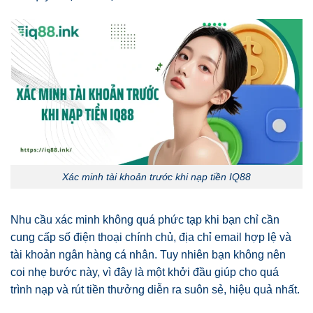
Xác minh tài khoản trước khi nạp tiền IQ88
Nhu cầu xác minh không quá phức tạp khi bạn chỉ cần
cung cấp số điện thoại chính chủ, địa chỉ email hợp lệ và
tài khoản ngân hàng cá nhân. Tuy nhiên bạn không nên
coi nhẹ bước này, vì đây là một khởi đầu giúp cho quá
trình nạp và rút tiền thưởng diễn ra suôn sẻ, hiệu quả nhất.