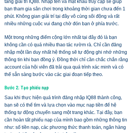
tảng giải trí IQ88. Nhập tên và mật khẩu truy cập sẽ giúp
bạn tham gia sân chơi trong khoảng thời gian chưa đến 1
phút. Không gian giải trí tại đây vô cùng sôi động và rất
nhiều những cuộc vui đang chờ đón bạn ở phía trước.
Một trong những điểm cộng lớn nhất tại đây đó là bạn
không cần có quá nhiều thao tác rườm rà. Chỉ cần đăng
nhập một lần duy nhất hệ thống sẽ tự động ghi nhớ những
thông tin khi bạn đồng ý. Đồng thời chỉ cần chắc chắn rằng
account của hội viên đã trải qua quá trình xác minh và có
thể sẵn sàng bước vào các giai đoạn tiếp theo.
Bước 2: Tạo phiếu nạp
Sau khi thực hiện quá trình đăng nhập IQ88 thành công,
bạn sẽ có thể tìm và lựa chọn vào mục nạp tiền để hệ
thống tự động chuyển sang một trang khác. Tại đây, bạn
cần hoàn tất phiếu nạp của mình bao gồm những thông tin
như: số tiền nạp, các phương thức thanh toán, ngân hàng