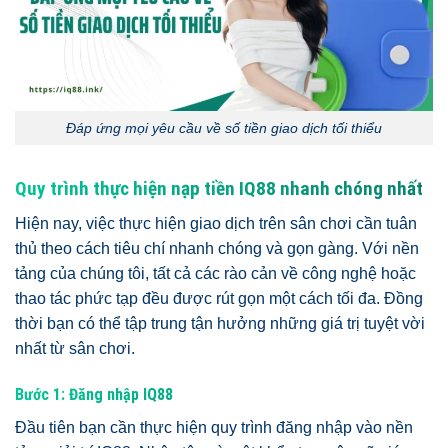
Đáp ứng mọi yêu cầu về số tiền giao dịch tối thiểu
Quy trình thực hiện nạp tiền IQ88 nhanh chóng nhất
Hiện nay, việc thực hiện giao dịch trên sân chơi cần tuân
thủ theo cách tiêu chí nhanh chóng và gọn gàng. Với nền
tảng của chúng tôi, tất cả các rào cản về công nghệ hoặc
thao tác phức tạp đều được rút gọn một cách tối đa. Đồng
thời bạn có thể tập trung tận hưởng những giá trị tuyệt vời
nhất từ sân chơi.
Bước 1: Đăng nhập IQ88
Đầu tiên bạn cần thực hiện quy trình đăng nhập vào nền