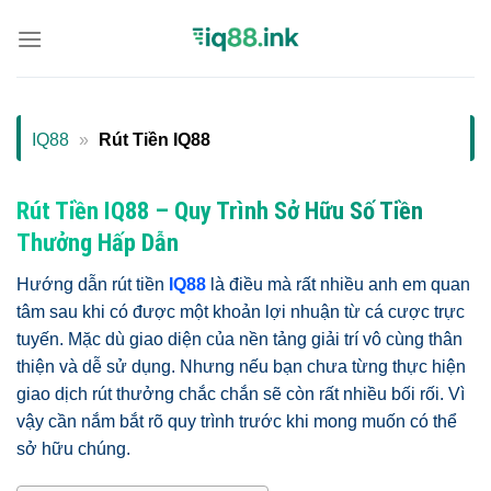
Skip
to
content
IQ88
»
Rút Tiền IQ88
Rút Tiền IQ88 – Quy Trình Sở Hữu Số Tiền
Thưởng Hấp Dẫn
Hướng dẫn rút tiền
IQ88
là điều mà rất nhiều anh em quan
tâm sau khi có được một khoản lợi nhuận từ cá cược trực
tuyến. Mặc dù giao diện của nền tảng giải trí vô cùng thân
thiện và dễ sử dụng. Nhưng nếu bạn chưa từng thực hiện
giao dịch rút thưởng chắc chắn sẽ còn rất nhiều bối rối. Vì
vậy cần nắm bắt rõ quy trình trước khi mong muốn có thể
sở hữu chúng.